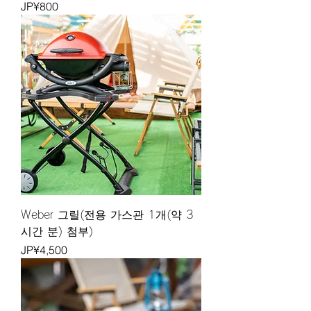
가격
JP¥800
Weber 그릴(전용 가스관 1개(약 3
시간 분) 첨부)
가격
JP¥4,500