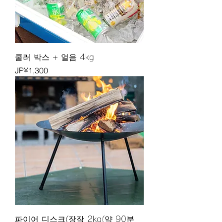
쿨러 박스 + 얼음 4kg
가격
JP¥1,300
파이어 디스크(장작 2kg(약 90분