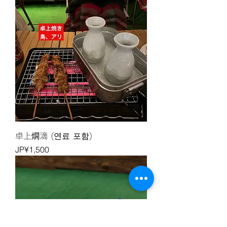
P
¥
2
0
0
당
1
그
램
卓上燗滴 (연료 포함)
가격
JP¥1,500