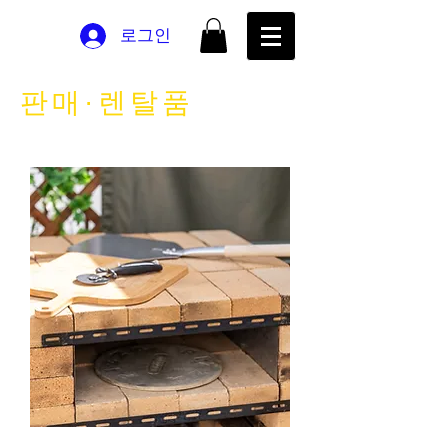
로그인
판매·렌탈품