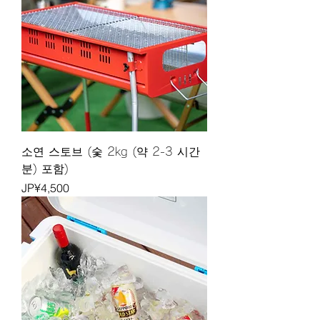
소연 스토브 (숯 2kg (약 2-3 시간
분) 포함)
가격
JP¥4,500