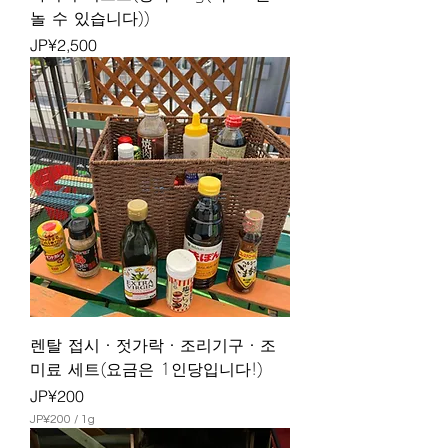
놀 수 있습니다))
가격
JP¥2,500
렌탈 접시・젓가락・조리기구・조
미료 세트(요금은 1인당입니다!)
가격
JP¥200
JP¥200
/
1g
J