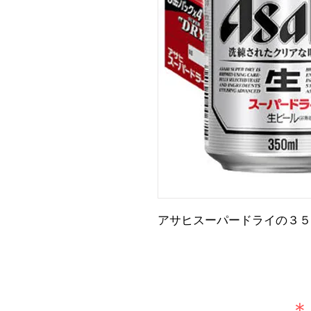
アサヒスーパードライの３５
​