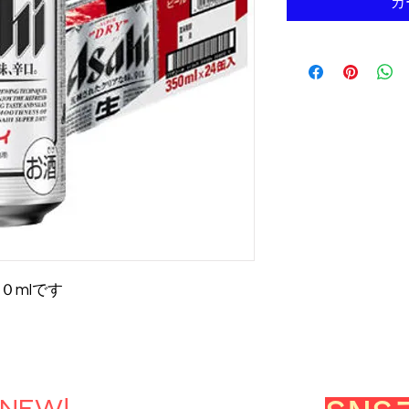
カ
０mlです
＊NEW!