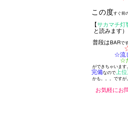
この度
すぐ前
【
サカマチ灯
と読みます）
普段はBAR
で
☆流
☆
ができちゃいます
完備
上位
なので
かも。。。ですが
お気軽にお問