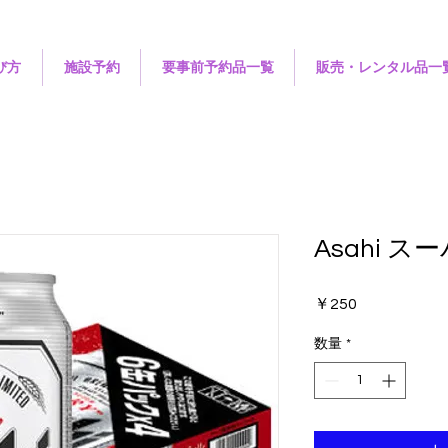
遊び方
施設予約
要事前予約品一覧
販売・レンタル品一
Asahi 
価
￥250
格
数量
*