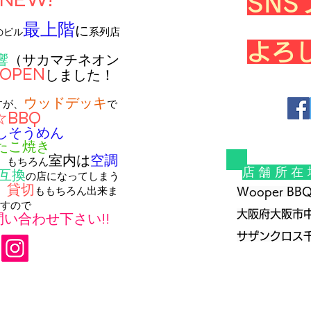
SN
最上階
に
系列店
のビル
よろ
響
（サカマチネオン
OPEN
しました！
ウッドデッキ
すが、
で
☆BBQ
しそうめん
たこ焼き
室内は
空調
。
もちろん
店舗所在
互換
の店になってしまう
貸切
。
ももちろん出来ま
Wooper BBQ
すので
大阪府大阪市中
い合わせ下さい!!
​サザンクロス