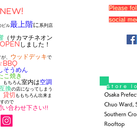
Please fo
＊NEW!
social me
最上階
に
系列店
のビル
響
（サカマチネオン
OPEN
しました！
ウッドデッキ
すが、
で
☆BBQ
しそうめん
たこ焼き
室内は
空調
。
もちろん
Store l
互換
の店になってしまう
貸切
Osaka Prefect
。
ももちろん出来ま
すので
Chuo Ward, 
い合わせ下さい!!
Southern Cro
Rooftop