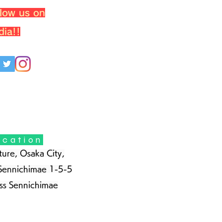
llow us on
dia!!
ocation
ure, Osaka City,
Sennichimae 1-5-5
ss Sennichimae