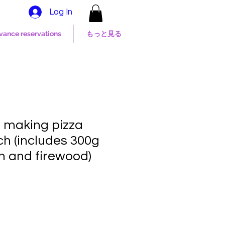
Log In
dvance reservations
もっと見る
 making pizza
ch (includes 300g
h and firewood)