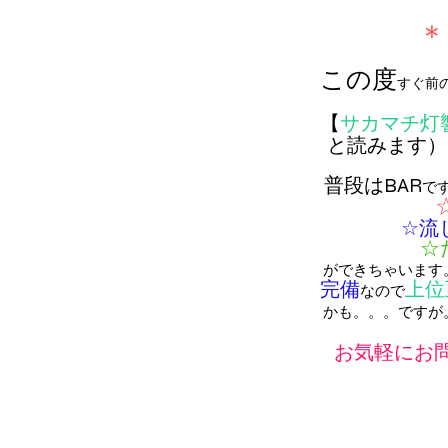
​
この度
すぐ前
【
サカマチ灯
と読みます）
普段はBAR
で
☆流
☆
ができちゃいます
完備
上位
なので
かも。。。ですが
お気軽にお問