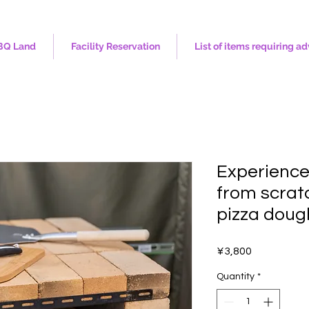
BQ Land
Facility Reservation
List of items requiring a
Experience
from scrat
pizza doug
Price
¥3,800
Quantity
*