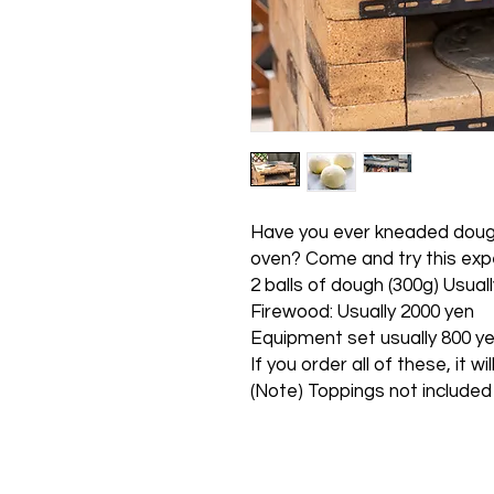
Have you ever kneaded dough
oven? Come and try this expe
2 balls of dough (300g) Usual
Firewood: Usually 2000 yen
Equipment set usually 800 y
If you order all of these, it w
(Note) Toppings not included