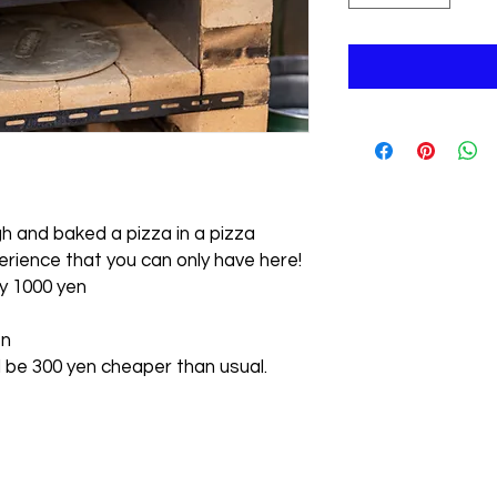
 and baked a pizza in a pizza
rience that you can only have here!
ly 1000 yen
en
ill be 300 yen cheaper than usual.