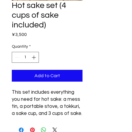
Hot sake set (4
cups of sake
included)
Price
¥3,500
Quantity
*
Add to Cart
This set includes everything
you need for hot sake: a mess
tin, a portable stove, a tokkuri,
a sake cup, and 3 cups of sake.