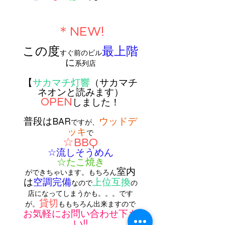
​＊NEW!
この度
最上階
すぐ前のビル
に
系列店
【
サカマチ灯響
（サカマチ
ネオンと読みます）
OPEN
しました！
普段はBAR
ウッドデ
ですが、
ッキ
で
☆BBQ
☆流しそうめん
☆たこ焼き
室内
ができちゃいます。
もちろん
は
空調完備
上位互換
なので
の
店になってしまうかも。。。です
貸切
が。
ももちろん出来ますので
お気軽にお問い合わせ下さ
い!!