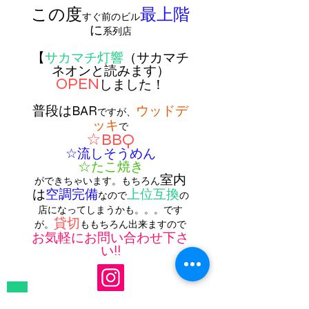
この度
最上階
すぐ前のビル
に
系列店
【
サカマチ灯響
（サカマチ
ネオンと読みます）
OPEN
しました！
普段はBAR
ウッドデ
ですが、
ッキ
で
☆BBQ
☆流しそうめん
☆たこ焼き
室内
ができちゃいます。
もちろん
は
空調完備
上位互換
なので
の
店になってしまうかも。。。です
貸切
が。
ももちろん出来ますので
お気軽にお問い合わせ下さ
い!!
Store