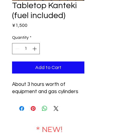
Tabletop Kanteki
(fuel included)
Price
¥1,500
Quantity
*
Add to Cart
About 3 hours worth of
equipment and gas cylinders
​＊NEW!