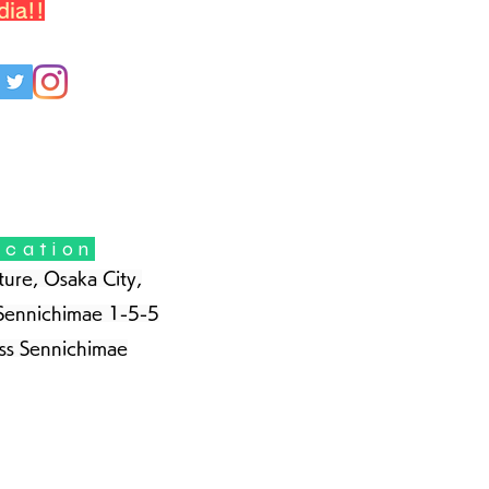
dia!!
ocation
ure, Osaka City,
Sennichimae 1-5-5
ss Sennichimae