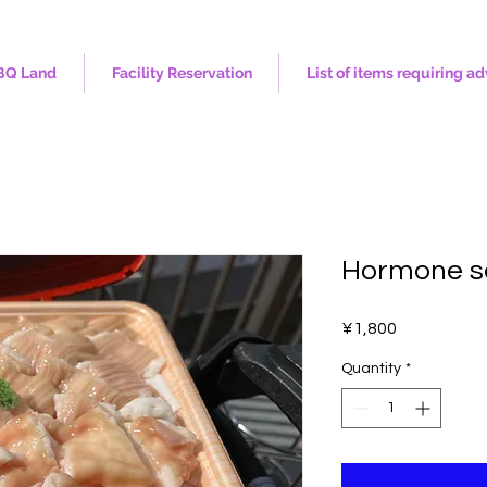
BQ Land
Facility Reservation
List of items requiring a
Hormone s
Price
¥1,800
Quantity
*