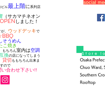
social me
最上階
に
系列店
のビル
響
（サカマチネオン
OPEN
しました！
ウッドデッキ
すが、
で
☆BBQ
しそうめん
たこ焼き
室内は
空調
。
もちろん
Store l
互換
の店になってしまう
貸切
Osaka Prefect
。
ももちろん出来ま
すので
Chuo Ward, 
い合わせ下さい!!
Southern Cro
Rooftop