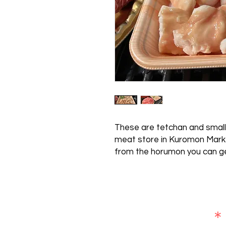
These are tetchan and small
meat store in Kuromon Marke
from the horumon you can ge
​