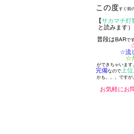
この度
すぐ前
【
サカマチ灯
と読みます）
普段はBAR
で
☆流
☆
ができちゃいます
完備
上位
なので
かも。。。ですが
お気軽にお問