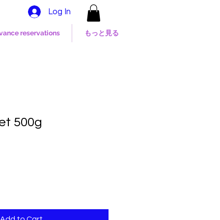
Log In
dvance reservations
もっと見る
et 500g
Add to Cart