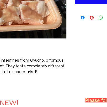
 intestines from Gyucho, a famous
t. They taste completely different
t at a supermarket!
Please fo
＊NEW!